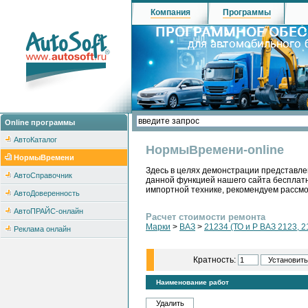
Компания
Программы
Online программы
АвтоКаталог
НормыВремени-online
НормыВремени
Здесь в целях демонстрации представле
АвтоСправочник
данной функцией нашего сайта бесплатн
импортной технике, рекомендуем рассм
АвтоДоверенность
АвтоПРАЙС-онлайн
Расчет стоимости ремонта
Марки
>
ВАЗ
>
21234 (ТО и Р ВАЗ 2123, 2
Реклама онлайн
Кратность:
Наименование работ