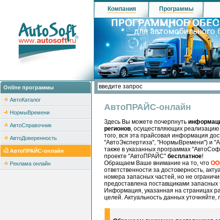
Компания
Программы
Online программы
АвтоКаталог
АвтоПРАЙС-онлайн
НормыВремени
Здесь Вы можете почерпнуть
информаци
АвтоСправочник
регионов
, осуществляющих реализацию
того, вся эта прайсовая информация дос
АвтоДоверенность
"АвтоЭкспертиза", "НормыВремени") и "А
также в указанных программах "АвтоСоф
АвтоПРАЙС-онлайн
проекте "АвтоПРАЙС"
бесплатное
!
Обращаем Ваше внимание на то, что
ОО
Реклама онлайн
ответственности за достоверность, акту
номера запасных частей, но не огранич
предоставлена поставщиками запасных ч
Информация, указанная на страницах ра
целей. Актуальность данных уточняйте, 